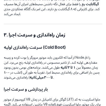
گیگابایت رم
را فقط برای فعال نگه داشتن محیط‌های اجرای آن‌ها مصرف
کند. برای کاربرانی که ۸ گیگابایت رم دارند، این امر یک گلگاه عملکردی جدی
ایجاد می‌کند.
۳. زمان راه‌اندازی و سرعت اجرا
سرعت راه‌اندازی اولیه (Cold Boot)
از آنجا که الکترون باید موتور مرورگر را بوت کرده و زمینه Node.js را
مقداردهی اولیه کند، از تاخیر محسوس در راه‌اندازی اولیه رنج می‌برد. این
زمان معمولاً بین
۱ تا ۳ ثانیه
طول می‌کشد. برنامه‌های بومی بدون وجود
چنین بار اضافی برای راه‌اندازی محیط اجرا، تقریباً به طور آنی (اغلب در
۱۰۰
) راه‌اندازی می‌شوند.
تا ۳۰۰ میلی‌ثانیه
بار پردازشی و سرعت اجرا
کرومیوم از موتور V8 گوگل برای کامپایل در زمان (JIT) جاوا اسکریپت به کد
ماشین استفاده می‌کند. اگرچه V8 برای یک موتور جاوا اسکریپت فوق‌العاده