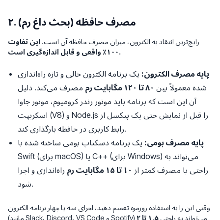
۲. مصرف حافظه (بحث داغ رم)
رایج‌ترین انتقاد به الکترون، میزان مصرف حافظه آن است.
این تفاوت
۱۰۰٪ واقعی و قابل اندازه‌گیری است.
پایه مصرف الکترون:
یک برنامه الکترون خالی و تازه راه‌اندازی
شده معمولاً بین
۸۰ تا ۱۲۰ مگابایت رم
مصرف می‌کند. دلیل
آن این است که برنامه باید موتور رندر کرومیوم، موتور جاوا
اسکریپت (V8) و Node.js را قبل از نمایش حتی یک پیکسل از
رابط کاربری در حافظه بارگذاری کند.
پایه مصرف بومی:
یک برنامه دسکتاپ بومی ساخته شده با
Swift (برای macOS) یا C++ (برای Windows) می‌تواند به
راحتی با مصرف کمتر از
۱۰ تا ۱۵ مگابایت رم
راه‌اندازی و اجرا
شود.
وقتی این را به استفاده روزمره تعمیم دهید، اجرای سه یا چهار برنامه الکترون
(مانند Slack، Discord، VS Code و Spotify) می‌تواند به راحتی
۱.۵ تا ۲