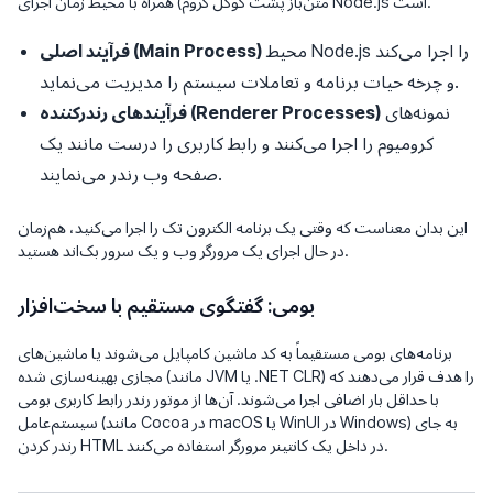
متن‌باز پشت گوگل کروم) همراه با محیط زمان اجرای Node.js است.
محیط Node.js را اجرا می‌کند
فرآیند اصلی (Main Process)
و چرخه حیات برنامه و تعاملات سیستم را مدیریت می‌نماید.
نمونه‌های
فرآیندهای رندرکننده (Renderer Processes)
کرومیوم را اجرا می‌کنند و رابط کاربری را درست مانند یک
صفحه وب رندر می‌نمایند.
این بدان معناست که وقتی یک برنامه الکترون تک را اجرا می‌کنید، هم‌زمان
در حال اجرای یک مرورگر وب و یک سرور بک‌اند هستید.
بومی: گفتگوی مستقیم با سخت‌افزار
برنامه‌های بومی مستقیماً به کد ماشین کامپایل می‌شوند یا ماشین‌های
مجازی بهینه‌سازی شده (مانند JVM یا .NET CLR) را هدف قرار می‌دهند که
با حداقل بار اضافی اجرا می‌شوند. آن‌ها از موتور رندر رابط کاربری بومی
سیستم‌عامل (مانند Cocoa در macOS یا WinUI در Windows) به جای
رندر کردن HTML در داخل یک کانتینر مرورگر استفاده می‌کنند.