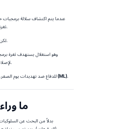
ثغرة أمنية، يقوم باحثو الأمن بتحليلها، واستخراج توقيع رقمي فريد لها، وتوزيعه على قواعد بيانات مكافحة الفيروسات.
لكن الدفاع القائم على التوقيعات يعاني من عيب قاتل: إنه دفاع تفاعلي بالكامل. لا يمكنه إيقاف تهديد لم يره من قبل.
(Patch) لإصلاحها. ونظرًا لعدم وجود توقيعات، تظل جدران الحماية التقليدية وأنظمة منع التسلل عاجزة تمامًا عن رصدها.
.
التعلم الآلي (ML)
للدفاع ضد تهديدات يوم الصفر، ي
1. ما و
(التوقيعات)، يتم تدريب نماذج ا