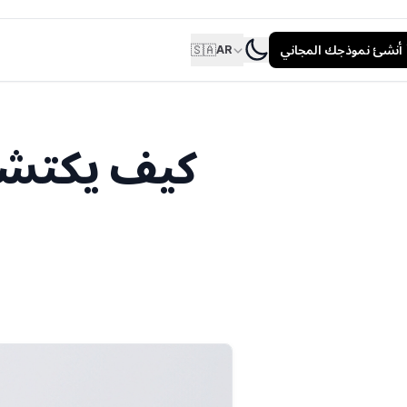
أنشئ نموذجك المجاني
🇸🇦
AR
كيف يكتشف