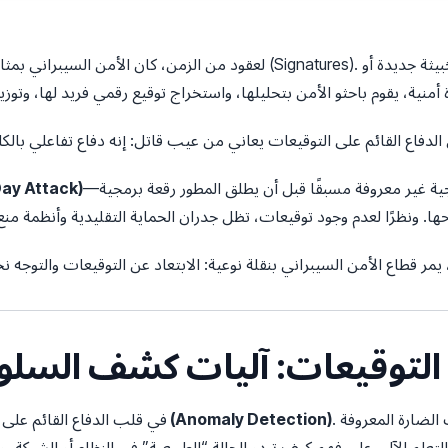
لعقود من الزمن، كان الأمن السيبراني بمثابة لعبة القط والفأر القائمة على 
—وهو استغلال يستهدف ثغرة برمجية غير معروفة مسبقًا قبل أن يطلق المطور رقعة برمجية
هجوم يوم الصفر (ack
مر قطاع الأمن السيبراني بنقلة نوعية: الابتعاد عن التوقيعات والتوجه ن
راء التوقيعات: آليات كشف السل
. بدلاً من البحث عن السلوكيات الضارة المعروفة
كشف الشذوذ (Anomaly Detection)
في قلب الدفاع القائم على 
لتعلم الآلي على فهم كيف تبدو الحالة “الطبيعية” في النظام أو الشبكة،