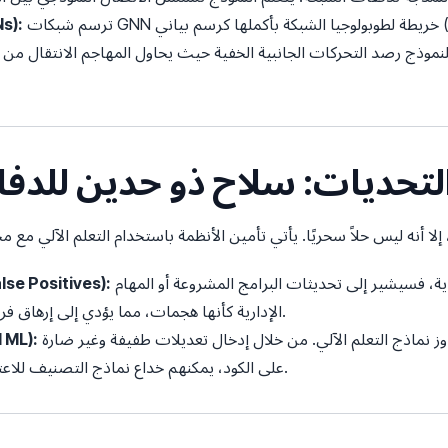
ترسم شبكات GNN خريطة لطوبولوجيا الشبكة بأكملها كرسم بياني (Graph)، حيث تكون الأجهزة هي العقد
الشبكات العصب
نموذج رصد التحركات الجانبية الخفية حيث يحاول المهاجم الانتقال من خ
. التحديات: سلاح ذو حدين للدفاع
إذا كان نموذج كشف الشذوذ حساسًا للغاية، فسيشير إلى تحديثات البرامج المشروعة أو المهام
معضلة النتائج الإيجابية الزائفة (ositives
الإدارية كأنها هجمات، مما يؤدي إلى إرهاق فرق عمليات الأمن من كثرة التنبيهات.
يطور مجرمو الإنترنت بنشاط طرقًا لتجاوز نماذج التعلم الآلي. من خلال إدخال تعديلات طفيفة وغير ضارة
التعلم الآل
على الكود، يمكنهم خداع نماذج التصنيف للاعتقاد بأن حمولة يوم الصفر آمنة تمامًا.