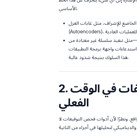
الأساسي.
ل غابات العزل (Isolation Forests) والترميز التلقائي
سي—مثل تنفيذ سلسلة غير معتادة من
استدعاءات واجهة برمجة التطبيقات (API)، أو فتح اتصالات منافذ غير متوقعة، أو محاولة قراءة ذاكرة النظام المقيدة. يشير نموذج التعلم الآلي فورًا إلى
هذا السلوك بنتيجة شذوذ عالية.
2. استخراج الميزات الديناميكي: تحليل الملفات في الوقت
الفعلي
واقع. ونظرًا لأن أدوات فحص التوقيعات لا