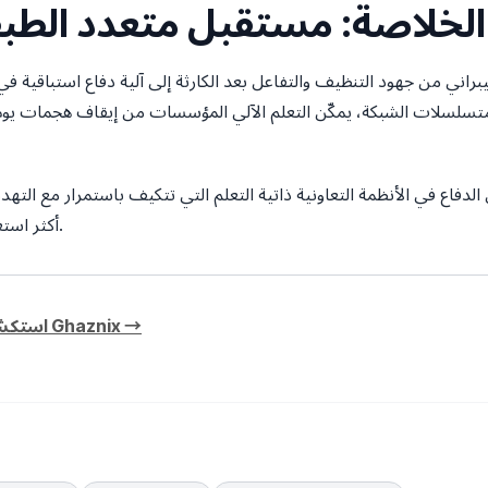
الخلاصة: مستقبل متعدد الطبق
سيبراني من جهود التنظيف والتفاعل بعد الكارثة إلى آلية دفاع استباقية 
 متسلسلات الشبكة، يمكّن التعلم الآلي المؤسسات من إيقاف هجمات يو
لدفاع في الأنظمة التعاونية ذاتية التعلم التي تتكيف باستمرار مع الت
أكثر استغلالات يوم الصفر دهاءً على البقاء متخفية.
استكشف المزيد من الرؤى التقنية على مدونة Ghaznix →