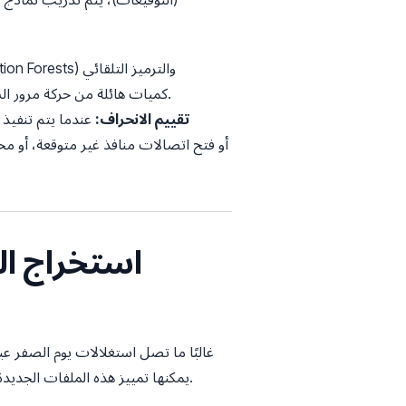
(Autoencoders)، كميات هائلة من حركة مرور الشبكة، وأنشطة المستخدمين، وسجلات النظام لبناء نموذج مفصل للغاية للعمليات العادية.
تقييم الانحراف:
عندما يتم تنفيذ
غالبًا ما تصل استغلالات يوم الصفر عبر
يمكنها تمييز هذه الملفات الجديدة، تستخدم نقاط النهاية المدعومة بالتعلم الآلي استخراج الميزات الثابت والديناميكي لتحليلها في أجزاء من الثانية.