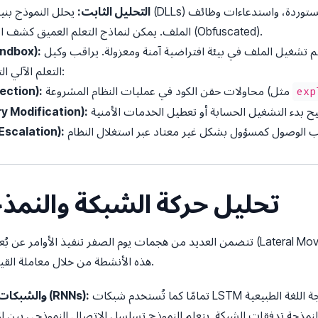
التحليل الثابت:
يحلل النموذج بنية الملف، ومكتبات الربط 
الملف. يمكن لنماذج التعلم العميق كشف الأنماط الضارة حتى لو تم تمويه الكود (Obfuscated).
إذا كان التحليل الثابت غير حاسم، يتم تشغيل الملف في بيئة افتراضية آمنة ومعزولة. يراقب وكيل
تحليل بيئة التشغيل المعزول
التعلم الآلي التنفيذ المباشر، متتبعًا سلوكيات مثل:
محاولات حقن الكود في عمليات النظام المشروعة (مثل
حقن العمليات 
exp
تعديل سجل النظام (dification
ترقية الامتيازات (ion
3. تحليل حركة الشبكة والنم
تتضمن العديد من هجمات يوم الصفر تنفيذ الأوامر عن بُعد، أو تسريب البيانات، أو التحرك
هذه الأنشطة من خلال معاملة القياسات البعادية للشبكة كتسلسل للأحداث.
تمامًا كما تُستخدم شبكات LSTM في معالجة اللغة الطبيعية (NLP) للتنبؤ بالكلمة التالية في
شبكات LSTM والشبكات العصبية المتكررة (RNNs):