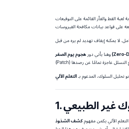
التوقيعات (Signatures). عندما يتم اكتشاف سلالة برمجيات خبيثة جديدة أو
Zero-Day Att)
وهنا يأتي دور
حو تحليل السلوك، المدعوم بـ
وك غير الطبيعي
التعلم الآلي يكمن مفهوم
 والإشارة إلى أي شيء ينحرف عن هذا الخط