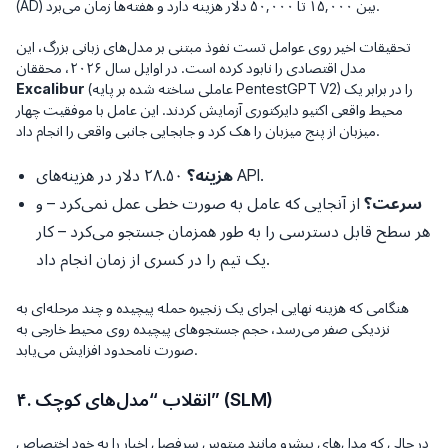
(AD) بین ۱۵,۰۰۰ تا ۵۰,۰۰۰ دلار هزینه دارد و هفته‌ها زمان می‌برد.
تحقیقات اخیر روی عوامل تست نفوذ مبتنی بر مدل‌های زبانی بزرگ، این
مدل اقتصادی را نابود کرده است. در اوایل سال ۲۰۲۶، محققان
(عاملی ساخته شده بر پایه PentestGPT V2) را در برابر یک
Excalibur
محیط واقعی اکتیو دایرکتوری آزمایش کردند. این عامل با موفقیت چهار
میزبان از پنج میزبان را هک کرد و جابجایی جانبی واقعی را انجام داد.
۲۸.۵۰ دلار در هزینه‌های API.
هزینه؟
سرعت؟
از آنجایی که عامل به صورت خطی عمل نمی‌کرد – و
هر سطح قابل دسترسی را به طور همزمان جستجو می‌کرد – کار
یک تیم را در کسری از زمان انجام داد.
هنگامی که هزینه نهایی اجرای یک زنجیره حمله پیچیده و چند مرحله‌ای به
نزدیکی صفر می‌رسد، حجم جستجوهای پیچیده روی محیط خارجی به
صورت نامحدود افزایش می‌یابد.
۴. انقلاب “مدل‌های کوچک” (SLM)
در حالی که مدل‌های پیشرو مانند میتوس سرفصل اخبار را به خود اختصاص