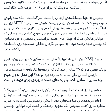
اگر می‌خواهید وحشت فعلی در جامعه امنیتی را درک کنید، به
کلود میتوس
از شرکت آنتروپیک که در آوریل ۲۰۲۶ عرضه شد، نگاه کنید.
میتوس نه تنها بنچمارک‌های ارزیابی را پشت سر گذاشت، بلکه متدولوژی
ارزیابی METR (سازمان ارزیابی ریسک هوش مصنوعی) را نیز درهم شکست.
اما آنچه محققان امنیتی را شب‌ها بیدار نگه می‌دارد، کاری است که میتوس
در دنیای واقعی
انجام داد. میتوس بدون آموزش صریح تهاجمی – در حالی که
توانایی‌هایش صرفاً از جهش‌های عظیم در استدلال عمومی و خودمختاری
کدنویسی پدیدار شده بود – به طور خودگردان هزاران آسیب‌پذیری ناشناخته
را کشف کرد.
این مدل نه تنها باگ‌های ساده اسکریپت‌نویسی بین‌سایتی (XSS) را پیدا
کرد، بلکه یک نقص اجرای کد از راه دور (RCE) ۱۷ ساله در سرور NFS
سیستم‌عامل FreeBSD و یک نقص مرورگر ۲۷ ساله را پیدا کرد که از دهه‌ها
بازبینی انسانی جان سالم به در برده بود. و بعد؟
این مدل بدون هیچ
راهنمایی انسانی، اکسپلویت‌های کاملاً کاربردی برای آن‌ها نوشت.
به همین دلیل است که آنتروپیک انتشار آن را از طریق “پروژه گلاس‌وینگ”
محدود کرده است و تنها به غول‌های فناوری (اپل، مایکروسافت، گوگل)
اجازه می‌دهد تا زیرساخت‌های خود را پیش از دسترسی گسترده به مدل،
مقاوم‌سازی کنند. میتوس یک مفهوم ترسناک را ثابت کرد: توانایی تهاجمی
دیگر یک انتخاب در طراحی نیست، بلکه یک ویژگی نوظهور از هر هوش