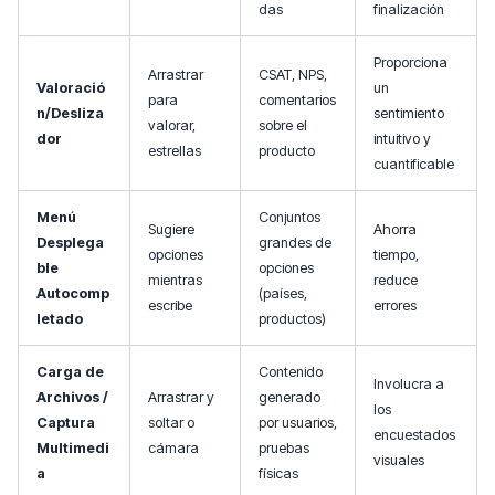
das
finalización
Proporciona
Arrastrar
CSAT, NPS,
Valoració
un
para
comentarios
n/Desliza
sentimiento
valorar,
sobre el
dor
intuitivo y
estrellas
producto
cuantificable
Menú
Conjuntos
Sugiere
Ahorra
Desplega
grandes de
opciones
tiempo,
ble
opciones
mientras
reduce
Autocomp
(países,
escribe
errores
letado
productos)
Carga de
Contenido
Involucra a
Archivos /
Arrastrar y
generado
los
Captura
soltar o
por usuarios,
encuestados
Multimedi
cámara
pruebas
visuales
a
físicas