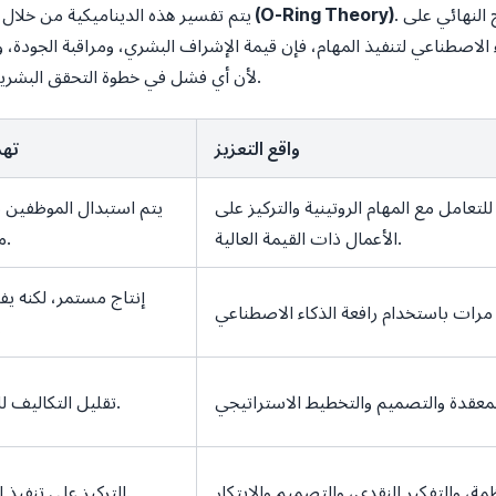
. في الأنظمة المعقدة، تعتمد قيمة الناتج النهائي على
نظرية الحلقة الذكية للتنمية الاقتصادية (O-Ring Theory)
يتم تفسير هذه الديناميكية من خلال
الاصطناعي لتنفيذ المهام، فإن قيمة الإشراف البشري، ومراقبة الجودة، وص
لأن أي فشل في خطوة التحقق البشرية يجعل المخرجات المؤتمتة عديمة القيمة.
واقع التعزيز
تهد
تعامل مع المهام الروتينية والتركيز على
يتم استبدال الموظفين ب
الأعمال ذات القيمة العالية.
مؤتمتة بالكامل.
إنتاج مستمر، لكنه يفت
البش
تقليل التكاليف للمهام البسيطة.
التركيز على تنفيذ المهام المتكررة.