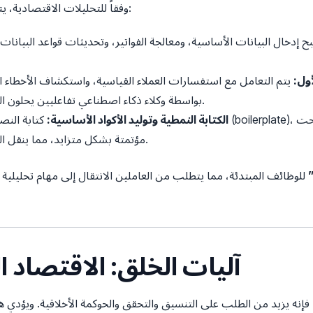
وفقاً للتحليلات الاقتصادية، يتم استبدال المهام عبر ثلاث فئات رئيسية:
 إدخال البيانات الأساسية، ومعالجة الفواتير، وتحديثات قواعد البيانات،
ول:
يتم التعامل مع استفسارات العملاء القياسية، واستكشاف الأخطاء 
بواسطة وكلاء ذكاء اصطناعي تفاعليين يحلون المشكلات في ثوانٍ دون تدخل بشري.
الكتابة النمطية وتوليد الأكواد الأساسية:
كتابة النصوص البسيطة، وت
مؤتمتة بشكل متزايد، مما ينقل الدور البشري من الكتابة إلى المراجعة.
للوظائف المبتدئة، مما يتطلب من العاملين الانتقال إلى مهام تحليلية 
3. آليات الخلق: الاقتصاد