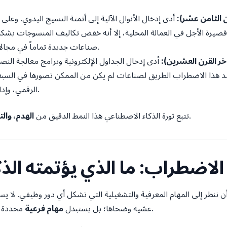
رن الثامن عشر):
أدى إدخال الأنوال الآلية إلى أتمتة النسيج اليدوي. وعل
صيرة الأجل في العمالة المحلية، إلا أنه خفض تكاليف المنسوجات بشكل ك
صناعات جديدة تماماً في مجالات اللوجستيات والتصنيع والهندسة.
خر القرن العشرين):
أدى إدخال الجداول الإلكترونية وبرامج معالجة النصو
هذا الاضطراب الطريق لصناعات لم يكن من الممكن تصورها في السبعين
الرقمي، وإدارة قواعد البيانات، والأمن السيبراني.
، ولكن بسرعة غير مسبوقة.
تتبع ثورة الذكاء الاصطناعي هذا النمط الدقيق من
الهدم، وال
ات الاضطراب: ما الذي يؤتمته ال
نظر إلى المهام المعرفية والتشغيلية التي تشكل أي دور وظيفي. لا يستب
محددة تكون متكررة وروتينية وقائمة على القواعد.
عشية وضحاها؛ بل يستبدل
مهام فرعية