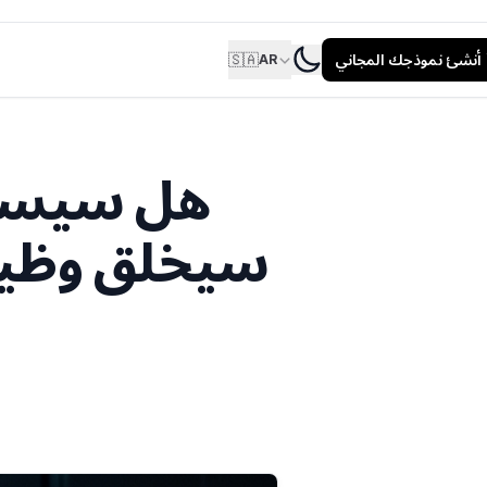
أنشئ نموذجك المجاني
🇸🇦
AR
هل سيسلب
سيخلق وظيفت