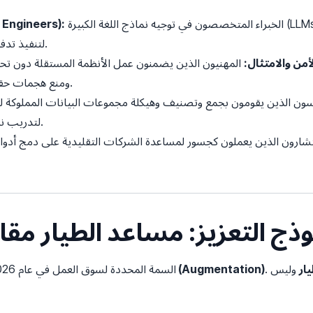
الخبراء المتخصصون في توجيه نماذج اللغة الكبيرة (LLMs) وربط وكلاء ذكاء اصطناعي متعددين
مهندسو ومنظمو الأوامر (s
لتنفيذ تدفقات عمل معقدة ومتعددة الخطوات.
من والامتثال:
المهنيون الذين يضمنون عمل الأنظمة المستقلة دون تح
ومنع هجمات حقن الأوامر، والامتثال للأنظمة الدولية.
ون الذين يقومون بجمع وتصنيف وهيكلة مجموعات البيانات المملوكة لجه
لتدريب نماذج الذكاء الاصطناعي وتخصيصها.
ارون الذين يعملون كجسور لمساعدة الشركات التقليدية على دمج أدوا
نموذج التعزيز: مساعد الطيار مقا
ار
وليس
التعزيز (Augmentation)
السمة المحددة لسوق العمل في عام 2026 هي التحول من