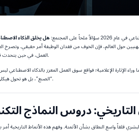
ً ملحاً على المجتمع:
هل يخلق الذكاء الاصطنا
مهنيين حول العالم، فإن الخوف من فقدان الوظيفة أمر حقيقي. وتصرخ ال
العمل، في حين يتحدث قادة التكنولوجيا عن مكاسب إنتاجية هائلة.
ا وراء الإثارة الإعلامية؛ فواقع سوق العمل المعزز بالذكاء الاصطناعي ل
“الصنع”، بل هو تحول هيكلي ضخم يعيد تعريف طبيعة العمل نفسها.
ق التاريخي: دروس النماذج التك
لبشري قلقاً واسع النطاق بشأن الأتمتة. وفهم هذه الأنماط التاريخية أمر ب